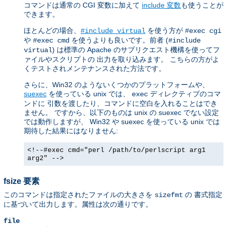
コマンドは通常の CGI 変数に加えて
include 変数
も使うことが
できます。
ほとんどの場合、
を使う方が
#include virtual
#exec cgi
や
を使うよりも良いです。前者 (
#exec cmd
#include
) は標準の Apache のサブリクエスト機構を使ってフ
virtual
ァイルやスクリプトの 出力を取り込みます。 こちらの方がよ
くテストされメンテナンスされた方法です。
さらに、Win32 のようないくつかのプラットフォームや、
suexec
を使っている unix では、
ディレクティブのコマ
exec
ンドに 引数を渡したり、コマンドに空白を入れることはでき
ません。 ですから、以下のものは unix の suexec でない設定
では動作しますが、 Win32 や suexec を使っている unix では
期待した結果にはなりません:
<!--#exec cmd="perl /path/to/perlscript arg1
arg2" -->
fsize 要素
このコマンドは指定されたファイルの大きさを
の 書式指定
sizefmt
に基づいて出力します。属性は次の通りです。
file