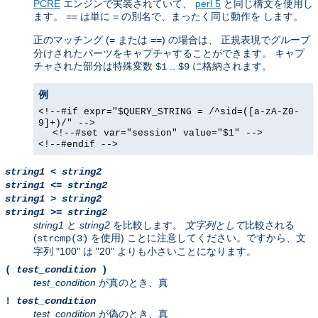
PCRE
エンジンで実装されていて、
perl 5
と同じ構文を使用し
ます。
は単に
の別名で、まったく同じ動作を します。
==
=
正のマッチング (
または
) の場合は、 正規表現でグループ
=
==
分けされたパーツをキャプチャすることができます。 キャプ
チャされた部分は特殊変数
..
に格納されます。
$1
$9
例
<!--#if expr="$QUERY_STRING = /^sid=([a-zA-Z0-
9]+)/" -->
<!--#set var="session" value="$1" -->
<!--#endif -->
string1
<
string2
string1
<=
string2
string1
>
string2
string1
>=
string2
string1
と
string2
を比較します。
文字列として
比較される
(
を使用) ことに注意してください。ですから、文
strcmp(3)
字列 "100" は "20" よりも小さいことになります。
(
test_condition
)
test_condition
が真のとき、真
!
test_condition
test_condition
が偽のとき、真