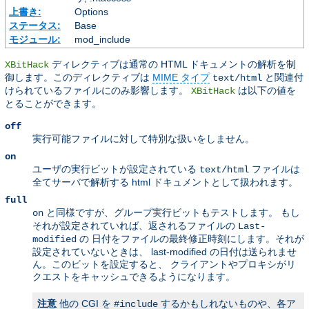
上書き:
Options
ステータス:
Base
モジュール:
mod_include
ディレクティブは通常の HTML ドキュメントの解析を制
XBitHack
御します。このディレクティブは
MIME タイプ
と関連付
text/html
けられているファイルにのみ影響します。
は以下の値を
XBitHack
とることができます。
off
実行可能ファイルに対して特別な扱いをしません。
on
ユーザの実行ビットが設定されている
ファイルは
text/html
全てサーバで解析する html ドキュメントとして扱われます。
full
と同様ですが、グループ実行ビットもテストします。 もし
on
それが設定されていれば、返されるファイルの
Last-
の 日付をファイルの最終修正時刻にします。それが
modified
設定されていないときは、 last-modified の日付は送られませ
ん。このビットを設定すると、 クライアントやプロキシがリ
クエストをキャッシュできるようになります。
注意
他の CGI を
するかもしれないものや、各ア
#include