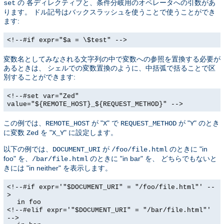
の 各ディレクティブと、条件分岐用のオペレータへの引数があ
set
ります。 ドル記号はバックスラッシュを使うことで使うことができ
ます:
<!--#if expr="$a = \$test" -->
変数名としてみなされる文字列の中で変数への参照を置換する必要が
あるときは、 シェルでの変数置換のように、中括弧で括ることで区
別することができます:
<!--#set var="Zed"
value="${REMOTE_HOST}_${REQUEST_METHOD}" -->
この例では、
が "
" で
が "
" のとき
REMOTE_HOST
X
REQUEST_METHOD
Y
に変数
を "
" に設定します。
Zed
X_Y
以下の例では、
が
のときに "in
DOCUMENT_URI
/foo/file.html
foo" を、
のときに "in bar" を、 どちらでもないと
/bar/file.html
きには "in neither" を表示します。
<!--#if expr='"$DOCUMENT_URI" = "/foo/file.html"' --
>
in foo
<!--#elif expr='"$DOCUMENT_URI" = "/bar/file.html"'
-->