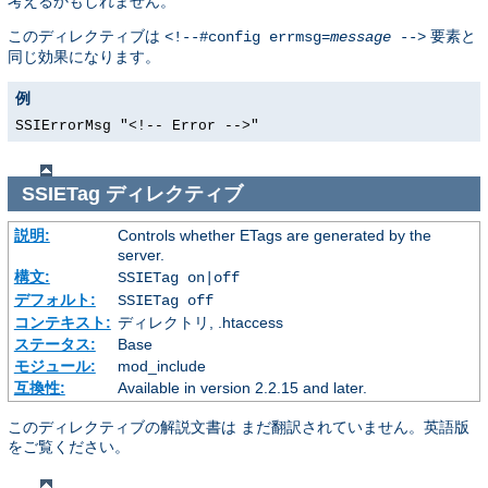
考えるかもしれません。
このディレクティブは
要素と
<!--#config errmsg=
message
-->
同じ効果になります。
例
SSIErrorMsg "<!-- Error -->"
SSIETag
ディレクティブ
説明:
Controls whether ETags are generated by the
server.
構文:
SSIETag on|off
デフォルト:
SSIETag off
コンテキスト:
ディレクトリ, .htaccess
ステータス:
Base
モジュール:
mod_include
互換性:
Available in version 2.2.15 and later.
このディレクティブの解説文書は まだ翻訳されていません。英語版
をご覧ください。