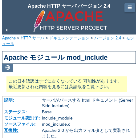
Apache HTTP サーバ バージョン 2.4
☰
Apache
>
HTTP サーバ
>
ドキュメンテーション
>
バージョン 2.4
>
モジ
ュール
Apache モジュール mod_include
この日本語訳はすでに古くなっている 可能性があります。
最近更新された内容を見るには英語版をご覧下さい。
説明:
サーバがパースする html ドキュメント (Server
Side Includes)
ステータス:
Base
モジュール識別子:
include_module
ソースファイル:
mod_include.c
互換性:
Apache 2.0 から出力フィルタとして実装され
ました。