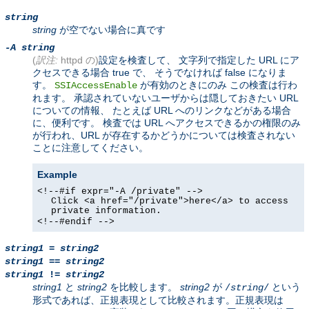
string
string
が空でない場合に真です
-A string
(
訳注:
httpd の)
設定を検査して、 文字列で指定した URL にア
クセスできる場合 true で、 そうでなければ false になりま
す。
が有効のときにのみ この検査は行わ
SSIAccessEnable
れます。 承認されていないユーザからは隠しておきたい URL
についての情報、 たとえば URL へのリンクなどがある場合
に、便利です。 検査では URL へアクセスできるかの権限のみ
が行われ、URL が存在するかどうかについては検査されない
ことに注意してください。
Example
<!--#if expr="-A /private" -->
Click <a href="/private">here</a> to access
private information.
<!--#endif -->
string1
=
string2
string1
==
string2
string1
!=
string2
string1
と
string2
を比較します。
string2
が
という
/
string
/
形式であれば、正規表現として比較されます。正規表現は