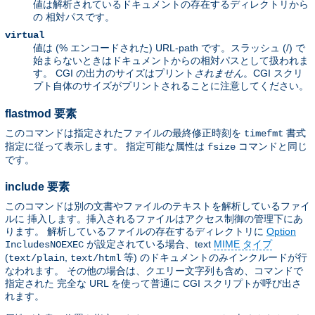
値は解析されているドキュメントの存在するディレクトリから
の 相対パスです。
virtual
値は (% エンコードされた) URL-path です。スラッシュ (/) で
始まらないときはドキュメントからの相対パスとして扱われま
す。 CGI の出力のサイズはプリント
されません
。CGI スクリ
プト自体のサイズがプリントされることに注意してください。
flastmod 要素
このコマンドは指定されたファイルの最終修正時刻を
書式
timefmt
指定に従って表示します。 指定可能な属性は
コマンドと同じ
fsize
です。
include 要素
このコマンドは別の文書やファイルのテキストを解析しているファイ
ルに 挿入します。挿入されるファイルはアクセス制御の管理下にあ
ります。 解析しているファイルの存在するディレクトリに
Option
が設定されている場合、text
MIME タイプ
IncludesNOEXEC
(
,
等) のドキュメントのみインクルードが行
text/plain
text/html
なわれます。 その他の場合は、クエリー文字列も含め、コマンドで
指定された 完全な URL を使って普通に CGI スクリプトが呼び出さ
れます。