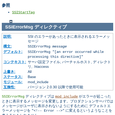
参照
SSIStartTag
SSIErrorMsg
ディレクティブ
説明:
SSI のエラーがあったときに表示されるエラーメッ
セージ
構文:
SSIErrorMsg
message
デフォルト:
SSIErrorMsg "[an error occurred while
processing this directive]"
コンテキスト:
サーバ設定ファイル, バーチャルホスト, ディレクト
リ, .htaccess
上書き:
All
ステータス:
Base
モジュール:
mod_include
互換性:
バージョン 2.0.30 以降で使用可能
ディレクティブは
がエラーが起こった
SSIErrorMsg
mod_include
ときに表示するメッセージを変更します。プロダクションサーバでは
メッセージがユーザに表示されないようにするために デフォルトエ
ラーメッセージを
に変えるというようなことを
"<!-- Error -->"