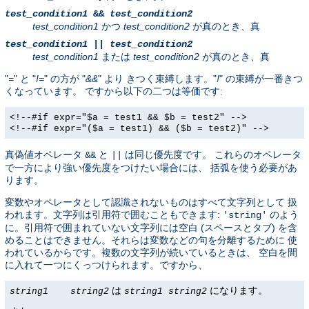
test_condition1
&&
test_condition2
test_condition1
かつ
test_condition2
が真のとき、真
test_condition1
||
test_condition2
test_condition1
または
test_condition2
が真のとき、真
"
=
" と "
!=
" の方が "
&&
" より きつく束縛します。"
!
" の束縛が一番きつ
くなっています。 ですから以下の二つは等価です:
<!--#if expr="$a = test1 && $b = test2" -->
<!--#if expr="($a = test1) && ($b = test2)" -->
真偽値オペレータ
と
は同じ優先度です。 これらのオペレータ
&&
||
で一方により強い優先度をつけたい場合には、 括弧を使う必要があ
ります。
変数やオペレータとして認識されないものはすべて文字列として 扱
われます。文字列は引用符で囲むこともできます:
のよう
'string'
に。引用符で囲まれていない文字列には空白 (スペースとタブ) を含
めることはできません。それらは変数などの句を分離するために 使
われているからです。複数の文字列が続いているときは、 空白を間
に入れて一つにくっつけられます。ですから、
は
になります。
string1
string2
string1
string2