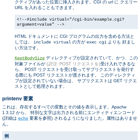
クティブがあった位置に挿入されます。CGI の url に クエリー
URL を入れることもできます。
<!--#include virtual="/cgi-bin/example.cgi?
argument=value" -->
HTML ドキュメントに CGI プログラムの出力を含める方法と
しては、
の方が
よりも 好まし
include virtual
exec cgi
い方法です。
ディレクティブが設定されていて、かつ、この
KeptBodySize
対象ファイルが
(
訳注:
POST リクエストを)
受け入れできるな
ら、 POST リクエストを受け取ってサブリクエストを発行す
る際にも POST リクエストが渡されます。 このディレクティ
ブが設定されていない場合は、 サブリクエストは GET リクエ
ストとして処理されます。
printenv 要素
これは、存在するすべての変数とその値を表示します。Apache
1.3.12 から、 特別な文字は出力される前にエンティティエンコード
(詳細は
要素を参照) されるようになりました。属性はありませ
echo
ん。
例