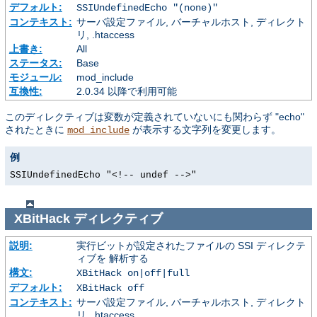
デフォルト:
SSIUndefinedEcho "(none)"
コンテキスト:
サーバ設定ファイル, バーチャルホスト, ディレクト
リ, .htaccess
上書き:
All
ステータス:
Base
モジュール:
mod_include
互換性:
2.0.34 以降で利用可能
このディレクティブは変数が定義されていないにも関わらず "echo"
されたときに
が表示する文字列を変更します。
mod_include
例
SSIUndefinedEcho "<!-- undef -->"
XBitHack
ディレクティブ
説明:
実行ビットが設定されたファイルの SSI ディレクテ
ィブを 解析する
構文:
XBitHack on|off|full
デフォルト:
XBitHack off
コンテキスト:
サーバ設定ファイル, バーチャルホスト, ディレクト
リ, .htaccess