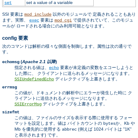
set a value of a variable
set
SSI 要素は
以外のモジュールで 定義されることもあり
mod_include
ます。実際、
要素は
で提供されていて、このモジュ
exec
mod_cgi
ールが ロードされる場合にのみ利用可能となります。
config 要素
次のコマンドは解析の様々な側面を制御します。属性は次の通りで
す。
(
Apache 2.1 以降
)
echomsg
指定される値は、
要素が未定義の変数をエコーしようと
echo
した際に、 クライアントに送られるメッセージになります。
ディレクティブを上書きします。
SSIUndefinedEcho
errmsg
この値が、ドキュメントの解析中にエラーが発生した時に ク
ライアントに送信されるメッセージになります。
ディレクティブを上書きします。
SSIErrorMsg
sizefmt
この値は、ファイルのサイズを表示する際に使用する フォー
マットを設定します。値は バイトカウントの
か、Kb や
bytes
Mb を優先的に使用する
(例えば 1024 バイトは "1K"
abbrec
と表示されます) です。