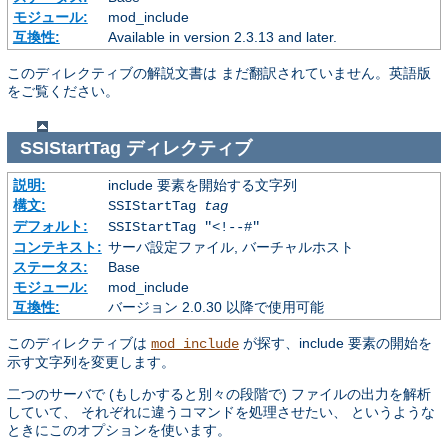
モジュール:
mod_include
互換性:
Available in version 2.3.13 and later.
このディレクティブの解説文書は まだ翻訳されていません。英語版
をご覧ください。
SSIStartTag
ディレクティブ
説明:
include 要素を開始する文字列
構文:
SSIStartTag
tag
デフォルト:
SSIStartTag "<!--#"
コンテキスト:
サーバ設定ファイル, バーチャルホスト
ステータス:
Base
モジュール:
mod_include
互換性:
バージョン 2.0.30 以降で使用可能
このディレクティブは
が探す、include 要素の開始を
mod_include
示す文字列を変更します。
二つのサーバで (もしかすると別々の段階で) ファイルの出力を解析
していて、 それぞれに違うコマンドを処理させたい、 というような
ときにこのオプションを使います。