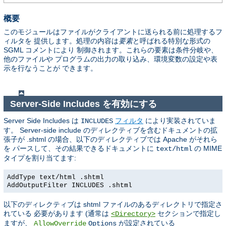
概要
このモジュールはファイルがクライアントに送られる前に処理するフ
ィルタを 提供します。処理の内容は
要素
と呼ばれる特別な形式の
SGML コメントにより 制御されます。これらの要素は条件分岐や、
他のファイルや プログラムの出力の取り込み、環境変数の設定や表
示を行なうことが できます。
Server-Side Includes を有効にする
Server Side Includes は
フィルタ
により実装されていま
INCLUDES
す。 Server-side include のディレクティブを含むドキュメントの拡
張子が .shtml の場合、以下のディレクティブでは Apache がそれら
を パースして、その結果できるドキュメントに
の MIME
text/html
タイプを割り当てます:
AddType text/html .shtml
AddOutputFilter INCLUDES .shtml
以下のディレクティブは shtml ファイルのあるディレクトリで指定さ
れている 必要があります (通常は
セクションで指定し
<Directory>
ますが、
が設定されている
AllowOverride
Options