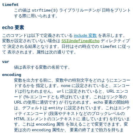
timefmt
この値は
ライブラリルーチンが 日時をプリント
strftime(3)
する際に用いられます。
echo 要素
このコマンドは以下で定義されている
include 変数
を表示します。
変数が設定されていない場合は
ディレクティブ
SSIUndefinedEcho
で 決定される結果となります。日付はその時点での
に従っ
timefmt
て 表示されます。属性は次の通りです。
var
値は表示する変数の名前です。
encoding
変数を出力する前に、変数中の特別文字をどのようにエンコー
ドするかを 指定します。
に設定されていると、エンコー
none
ドは行なわれません。
に設定されていると、URL エンコ
url
ード (%-エンコードとも 呼ばれています。これはリンク等の
URL の使用に適切です) が 行なわれます。
要素の開始時
echo
は、デフォルトは
に設定されています。これはエンテ
entity
ィティエンコード (段落やテキストなどのブロックレベルの
HTML エレメントのコンテキストに 適しています) を行ないま
す。これは
属性 を加えることで変更できます。変
encoding
更は次の
属性か、 要素の終了まで効力を持ちま
encoding