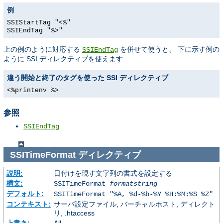
例
SSIStartTag "<%"
SSIEndTag "%>"
上の例のように対応する
を併せて使うと、 下に示す例の
SSIEndTag
ように SSI ディレクティブを使えます:
違う開始と終了のタグを使った SSI ディレクティブ
<%printenv %>
参照
SSIEndTag
SSITimeFormat
ディレクティブ
説明:
日付けを現す文字列の書式を設定する
構文:
SSITimeFormat
formatstring
デフォルト:
SSITimeFormat "%A, %d-%b-%Y %H:%M:%S %Z"
コンテキスト:
サーバ設定ファイル, バーチャルホスト, ディレクト
リ, .htaccess