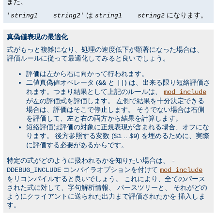
また、
は
になります。
'
string1
string2
'
string1
string2
真偽値表現の最適化
式がもっと複雑になり、処理の速度低下が顕著になった場合は、
評価ルールに従って最適化してみると良いでしょう。
評価は左から右に向かって行われます。
二値真偽値オペレータ (
と
) は、出来る限り短絡評価さ
&&
||
れます。つまり結果として上記のルールは、
mod_include
が左の評価式を評価します。 左側で結果を十分決定できる
場合は、評価はそこで停止します。 そうでない場合は右側
を評価して、左と右の両方から結果を計算します。
短絡評価は評価の対象に正規表現が含まれる場合、オフにな
ります。 後方参照する変数 (
..
) を埋めるために、実際
$1
$9
に評価する必要があるからです。
特定の式がどのように扱われるかを知りたい場合は、
-
コンパイラオプションを付けて
DDEBUG_INCLUDE
mod_include
をリコンパイルすると良いでしょう。 これにより、全てのパース
された式に対して、字句解析情報、 パースツリーと、 それがどの
ようにクライアントに送られた出力まで評価されたかを 挿入しま
す。