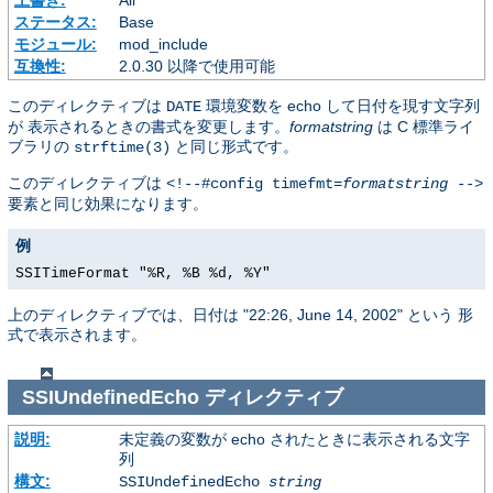
上書き:
All
ステータス:
Base
モジュール:
mod_include
互換性:
2.0.30 以降で使用可能
このディレクティブは
環境変数を echo して日付を現す文字列
DATE
が 表示されるときの書式を変更します。
formatstring
は C 標準ライ
ブラリの
と同じ形式です。
strftime(3)
このディレクティブは
<!--#config timefmt=
formatstring
-->
要素と同じ効果になります。
例
SSITimeFormat "%R, %B %d, %Y"
上のディレクティブでは、日付は "22:26, June 14, 2002" という 形
式で表示されます。
SSIUndefinedEcho
ディレクティブ
説明:
未定義の変数が echo されたときに表示される文字
列
構文:
SSIUndefinedEcho
string