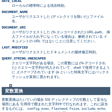
DATE_LOCAL
ローカルの標準時による現在時刻。
DOCUMENT_NAME
ユーザがリクエストした (ディレクトリを除いた) ファイル
名。
DOCUMENT_URI
ユーザがリクエストした (% エンコードされた) URL-path。 挿
入ファイルが入れ子になっている場合は、解析されている ド
キュメントの URL では
ない
ことに注意してください。
LAST_MODIFIED
ユーザがリクエストしたドキュメントの最終修正時刻。
QUERY_STRING_UNESCAPED
クエリー文字列がある場合、この変数には (%-デコードされ
た) クエリー文字列が代入されていて、shell で使用できるよう
に
エスケープ
されています (
といった特殊文字にはバックス
&
ラッシュが直前に置かれます)。
変数置換
変数置換はたいていの場合 SSI ディレクティブの引数として妥当な
場所にある 引用符で囲まれた文字列中で行なわれます。これに該当
するものには、
,
,
,
,
,
,
config
exec
flastmod
fsize
include
echo