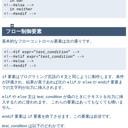
in bar
<!--#else -->
in neither
<!--#endif -->
フロー制御要素
基本的なフローコントロール要素は次の通りです。
<!--#if expr="
test_condition
" -->
<!--#elif expr="
test_condition
" -->
<!--#else -->
<!--#endif -->
要素はプログラミング言語の if 文と同じように動作します。条件
if
が評価され、結果が真であれば次の
か
か
要素ま
elif
else
endif
での文字列が出力に挿入されます。
や
文は
test_condition
が偽のときにテキストを出力に挿
elif
else
入するために使われます。 これらの要素はあってもなくても構いま
せん。
要素は
要素を終了させます。この要素は必須です。
endif
if
test_condition
は以下のどれかです: