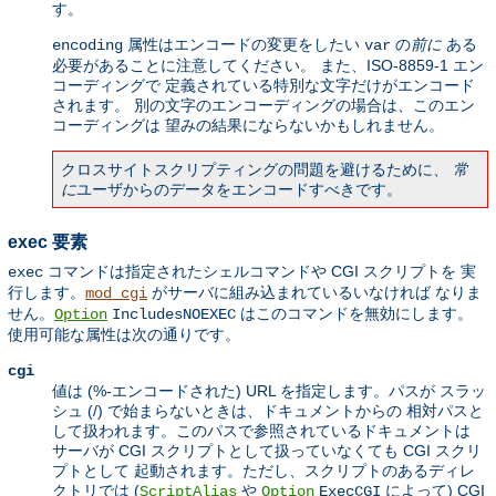
す。
属性はエンコードの変更をしたい
の
前に
ある
encoding
var
必要があることに注意してください。 また、ISO-8859-1 エン
コーディングで 定義されている特別な文字だけがエンコード
されます。 別の文字のエンコーディングの場合は、このエン
コーディングは 望みの結果にならないかもしれません。
クロスサイトスクリプティングの問題を避けるために、
常
に
ユーザからのデータをエンコードすべきです。
exec 要素
コマンドは指定されたシェルコマンドや CGI スクリプトを 実
exec
行します。
がサーバに組み込まれているいなければ なりま
mod_cgi
せん。
はこのコマンドを無効にします。
Option
IncludesNOEXEC
使用可能な属性は次の通りです。
cgi
値は (%-エンコードされた) URL を指定します。パスが スラッ
シュ (/) で始まらないときは、ドキュメントからの 相対パスと
して扱われます。このパスで参照されているドキュメントは
サーバが CGI スクリプトとして扱っていなくても CGI スクリ
プトとして 起動されます。ただし、スクリプトのあるディレ
クトリでは (
や
によって) CGI
ScriptAlias
Option
ExecCGI