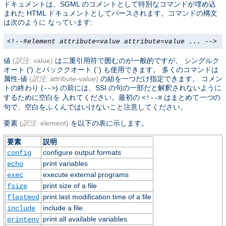
ドキュメントは、SGML のコメントとして特別なコマンドが埋め込
まれた HTML ドキュメントとしてパースされます。コマンドの構文
は次のように なっています:
<!--#
element
attribute
=
value
attribute
=
value
... -->
値
(
訳注:
value)
は二重引用符で囲むのが一般的ですが、 シングルク
オート (') とバッククオート (`) も使用できます。 多くのコマンドは
属性-値
(
訳注:
attribute-value)
の組を一つだけ指定できます。 コメン
トの終わり (
) の前には、SSI の句の一部だと解釈されないように
-->
するために空白を 入れてください。最初の
はまとめて
一つ
の
<!--#
句で、空白をふくんではいけないこと注意してください。
要素
(
訳注:
element)
を以下の表に示します。
要素
説明
configure output formats
config
print variables
echo
execute external programs
exec
print size of a file
fsize
print last modification time of a file
flastmod
include a file
include
print all available variables
printenv