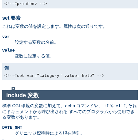
<!--#printenv -->
set 要素
これは変数の値を設定します。属性は次の通りです。
var
設定する変数の名前。
value
変数に設定する値。
例
<!--#set var="category" value="help" -->
Include 変数
標準 CGI 環境の変数に加えて、
コマンドや、
や
, それ
echo
if
elif
にドキュメントから呼び出される すべてのプログラムから使用でき
る変数があります。
DATE_GMT
グリニッジ標準時による現在時刻。