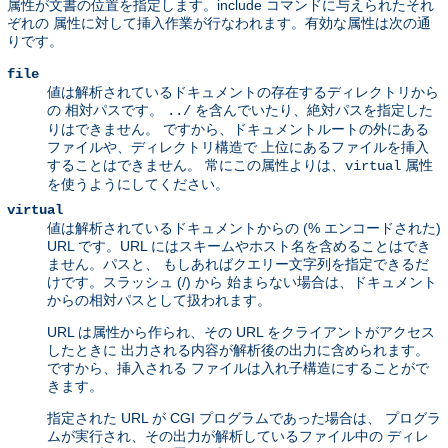
属性が文書の位置を指定します。include コマンドに与えられたそれ
ぞれの 属性に対して挿入作業が行なわれます。有効な属性は次の通
りです。
file
値は解析されているドキュメントの存在するディレクトリから
の 相対パスです。
を含んでいたり、絶対パスを指定した
../
りはできません。 ですから、ドキュメントルートの外にある
ファイルや、ディレクトリ構造で 上位にあるファイルを挿入
することはできません。 常にこの属性よりは、
属性
virtual
を使うようにしてください。
virtual
値は解析されているドキュメントからの (% エンコードされた)
URL です。URL にはスキームやホスト名を含めることはでき
ません。パスと、 もしあればクエリー文字列を指定できるだ
けです。スラッシュ (/) から 始まらない場合は、ドキュメント
からの相対パスとして扱われます。
URL は属性から作られ、その URL をクライアントがアクセス
したときに 出力される内容が解析後の出力に含められます。
ですから、挿入される ファイルは入れ子構造にすることがで
きます。
指定された URL が CGI プログラムであった場合は、 プログラ
ムが実行され、その出力が解析しているファイル中の ディレ