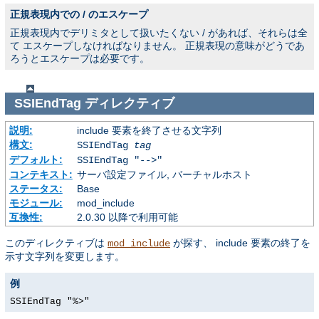
正規表現内での / のエスケープ
正規表現内でデリミタとして扱いたくない / があれば、それらは全
て エスケープしなければなりません。 正規表現の意味がどうであ
ろうとエスケープは必要です。
SSIEndTag
ディレクティブ
説明:
include 要素を終了させる文字列
構文:
SSIEndTag
tag
デフォルト:
SSIEndTag "-->"
コンテキスト:
サーバ設定ファイル, バーチャルホスト
ステータス:
Base
モジュール:
mod_include
互換性:
2.0.30 以降で利用可能
このディレクティブは
が探す、 include 要素の終了を
mod_include
示す文字列を変更します。
例
SSIEndTag "%>"