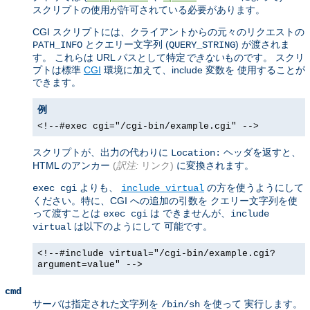
スクリプトの使用が許可されている必要があります。
CGI スクリプトには、クライアントからの元々のリクエストの
とクエリー文字列 (
) が渡されま
PATH_INFO
QUERY_STRING
す。 これらは URL パスとして特定
できない
ものです。 スクリ
プトは標準
CGI
環境に加えて、include 変数を 使用することが
できます。
例
<!--#exec cgi="/cgi-bin/example.cgi" -->
スクリプトが、出力の代わりに
ヘッダを返すと、
Location:
HTML のアンカー
(
訳注:
リンク)
に変換されます。
よりも、
の方を使うようにして
exec cgi
include virtual
ください。特に、CGI への追加の引数を クエリー文字列を使
って渡すことは
は できませんが、
exec cgi
include
は以下のようにして 可能です。
virtual
<!--#include virtual="/cgi-bin/example.cgi?
argument=value" -->
cmd
サーバは指定された文字列を
を使って 実行します。
/bin/sh